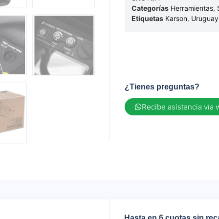
Categorías
Herramientas
,
Etiquetas
Karson
,
Uruguay
¿Tienes preguntas?
Recibe asistencia vía
Hasta en 6 cuotas sin re