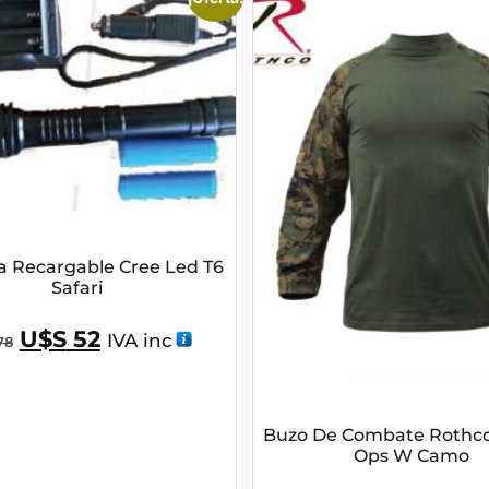
a Recargable Cree Led T6
Safari
U$S
52
IVA inc
78
Buzo De Combate Rothco
Ops W Camo