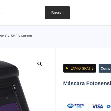
Buscar
ble Gx-550S Karson
Compr
ENVIO GRATIS
Máscara Fotosens