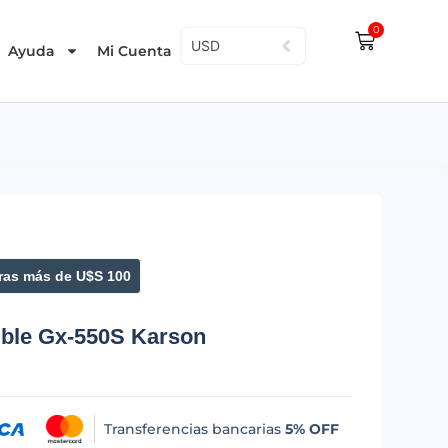
0
USD
Ayuda
Mi Cuenta
as más de U$S 100
ible Gx-550S Karson
Transferencias bancarias
5% OFF