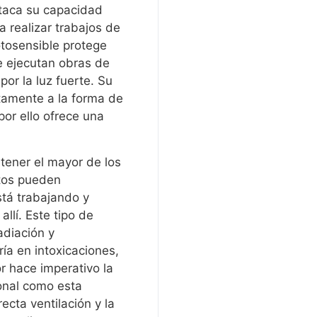
staca su capacidad
a realizar trabajos de
otosensible protege
se ejecutan obras de
por la luz fuerte. Su
tamente a la forma de
por ello ofrece una
tener el mayor de los
stos pueden
stá trabajando y
llí. Este tipo de
adiación y
iría en intoxicaciones,
r hace imperativo la
sonal como esta
cta ventilación y la