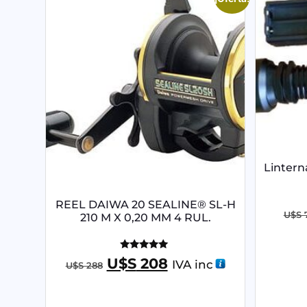
Lintern
REEL DAIWA 20 SEALINE® SL-H
U$S
210 M X 0,20 MM 4 RUL.
Valorado
U$S
208
IVA inc
U$S
288
con
4.95
de 5