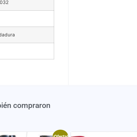
2032
ldadura
bién compraron
¡Oferta!