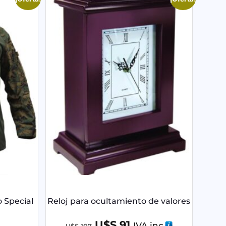
 Special
Reloj para ocultamiento de valores
U$S
91
IVA inc
U$S
107