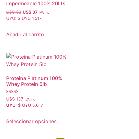
Impermeable 100% 20Lts
U$S
53
U$S
37
IVA inc
UYU
:
$ UYU 1,517
Añadir al carrito
Proteina Platinum 100%
Whey Protein 5lb
Valorado con
U$S
137
IVA inc
5.00
UYU
:
$ UYU 5,617
de 5
Seleccionar opciones