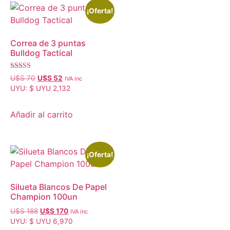
¡Oferta!
Correa de 3 puntas
Bulldog Tactical
Valorado con
U$S
70
U$S
52
IVA inc
5.00
UYU
:
$ UYU 2,132
de 5
Añadir al carrito
¡Oferta!
Silueta Blancos De Papel
Champion 100un
U$S
188
U$S
170
IVA inc
UYU
:
$ UYU 6,970