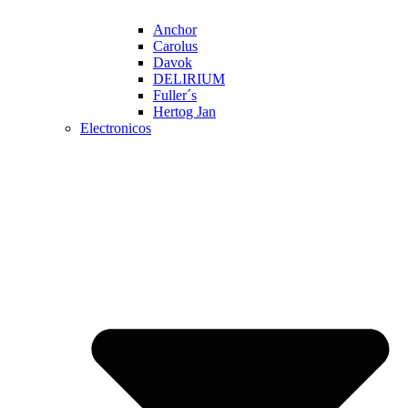
Anchor
Carolus
Davok
DELIRIUM
Fuller´s
Hertog Jan
Electronicos