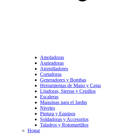
Amoladoras
Aspiradoras
Atornilladores
Cortadoras
Generadores y Bombas
Herramientas de Mano y Cajas
Lijadoras, Sierras y Cepillos
Escaleras
Maquinas para el Jardin
Niveles
Pintura y Equipos
Soldadoras y Accesorios
Taladros y Rotomartillos
Hogar