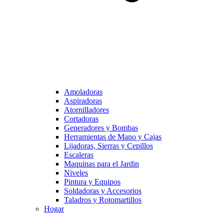
Amoladoras
Aspiradoras
Atornilladores
Cortadoras
Generadores y Bombas
Herramientas de Mano y Cajas
Lijadoras, Sierras y Cepillos
Escaleras
Maquinas para el Jardin
Niveles
Pintura y Equipos
Soldadoras y Accesorios
Taladros y Rotomartillos
Hogar