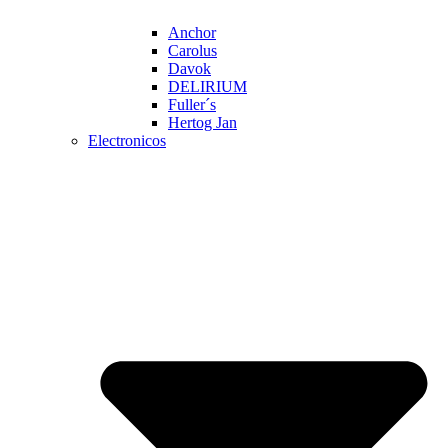
Anchor
Carolus
Davok
DELIRIUM
Fuller´s
Hertog Jan
Electronicos