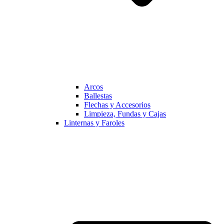
Arcos
Ballestas
Flechas y Accesorios
Limpieza, Fundas y Cajas
Linternas y Faroles