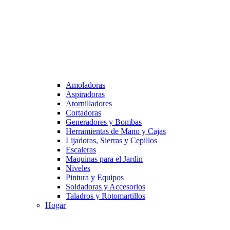
Amoladoras
Aspiradoras
Atornilladores
Cortadoras
Generadores y Bombas
Herramientas de Mano y Cajas
Lijadoras, Sierras y Cepillos
Escaleras
Maquinas para el Jardin
Niveles
Pintura y Equipos
Soldadoras y Accesorios
Taladros y Rotomartillos
Hogar