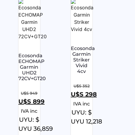
Ecosonda
Garmin
Ecosonda
Striker
ECHOMAP
Vivid
Garmin
4cv
UHD2
72CV+GT20
U$S
352
U$S
949
U$S
298
U$S
899
IVA inc
IVA inc
UYU
:
$
UYU
:
$
UYU 12,218
UYU 36,859