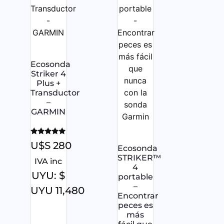
Ecosonda
Striker 4
Plus +
Transductor
–
GARMIN
Valorado
U$S
280
Ecosonda
con
5.00
STRIKER™
IVA inc
de 5
4
UYU
:
$
portable
–
UYU 11,480
Encontrar
peces es
más