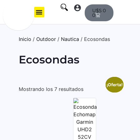
U$S
0
0
Mi Cuenta
Inicio
/
Outdoor
/
Nautica
/ Ecosondas
Ecosondas
¡Oferta!
¡Oferta!
¡Oferta!
¡Oferta!
¡Oferta!
Mostrando los 7 resultados