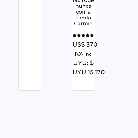
fácil que
nunca
con la
sonda
Garmin
Valorado
U$S
370
con
5.00
IVA inc
de 5
UYU
:
$
UYU 15,170