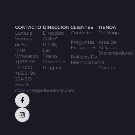
CONTACTO
DIRECCIÓN
CLIENTES
TIENDA
Contacto
Catálogo
Lunes a
Dirección
Viernes
Calle C
Preguntas
Área De
de 9 a
P1038,
Frecuentes
Afiliados
18Hs
Las
(Revendedores)
Whatsapp
Toscas,
Políticas De
+(598) 97
Canelones.
Reembolsos
Mi
122 000
Uruguay
Cuenta
+(598) 98
224 813
Email:
consultas@elbunkker.com