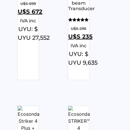
Valorado
beam
U$S
699
con
Transducer
5.00
U$S
672
de 5
IVA inc
Valorado
UYU
:
$
U$S
295
con
5.00
U$S
235
UYU 27,552
de 5
IVA inc
UYU
:
$
UYU 9,635