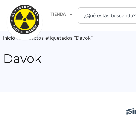
TIENDA
Inicio
/ Productos etiquetados “Davok”
Davok
¡S