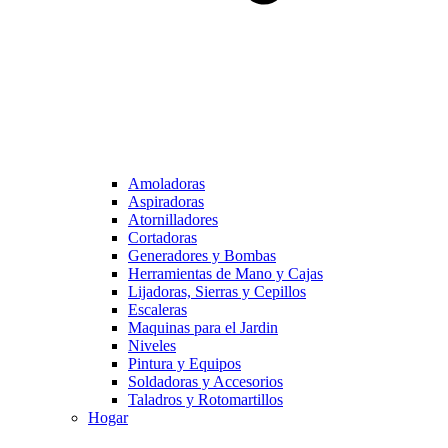
Amoladoras
Aspiradoras
Atornilladores
Cortadoras
Generadores y Bombas
Herramientas de Mano y Cajas
Lijadoras, Sierras y Cepillos
Escaleras
Maquinas para el Jardin
Niveles
Pintura y Equipos
Soldadoras y Accesorios
Taladros y Rotomartillos
Hogar