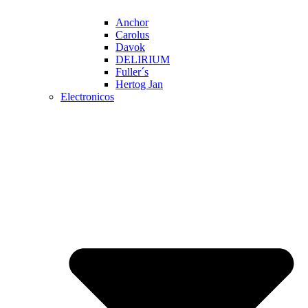
Anchor
Carolus
Davok
DELIRIUM
Fuller´s
Hertog Jan
Electronicos