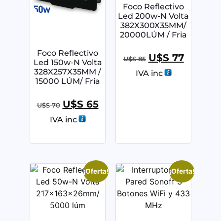
Foco Reflectivo
Led 200w-N Volta
382X300X35MM/
20000LÚM / Fria
Foco Reflectivo
U$S
77
U$S
85
Led 150w-N Volta
328X257X35MM /
IVA inc
15000 LÚM/ Fria
U$S
65
U$S
70
IVA inc
¡Oferta!
¡Oferta!