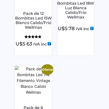
Bombitas Led 18W
Luz Blanca
Calido/Frio
Pack de 12
Wellmax
Bombitas Led 15W
Blanco Calido/Frio
Wellmax
U$S
78
IVA inc
Valorado
U$S
63
IVA inc
con
5.00
de 5
¡Oferta!
Pack de 6