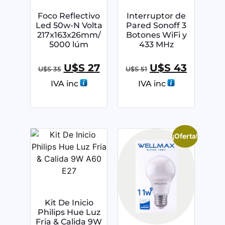
Foco Reflectivo
Interruptor de
Led 50w-N Volta
Pared Sonoff 3
217x163x26mm/
Botones WiFi y
5000 lúm
433 MHz
U$S
27
U$S
43
U$S
35
U$S
51
IVA inc
IVA inc
¡Oferta!
Kit De Inicio
Philips Hue Luz
Fria & Calida 9W