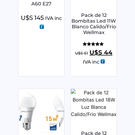
A60 E27
Pack de 12
U$S
145
IVA inc
Bombitas Led 11W
Blanco Calido/Frio
Wellmax
Valorado
U$S
44
U$S
51
con
5.00
IVA inc
de 5
Pack de 12