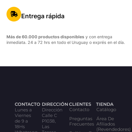
Entrega rápida
Más de 60.000 productos disponibles
y con entrega
inmediata. 24 a 72 hrs en todo el Uruguay o exprés en el día.
CONTACTO
DIRECCIÓN
CLIENTES
TIENDA
Contacto
Catálogo
Lunes a
Dirección
Viernes
Calle C
Preguntas
Área De
de 9 a
P1038,
Frecuentes
Afiliados
18Hs
Las
(Revendedores)