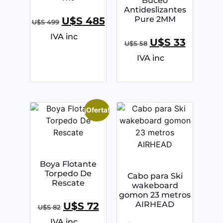
Buceo
Antideslizantes
Pure 2MM
U$S
485
U$S
499
IVA inc
U$S
33
U$S
58
IVA inc
¡Oferta!
Boya Flotante
Torpedo De
Cabo para Ski
Rescate
wakeboard
gomon 23 metros
AIRHEAD
U$S
72
U$S
82
IVA inc