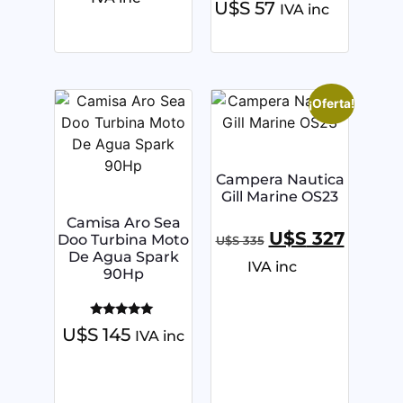
U$S
57
IVA inc
¡Oferta!
Campera Nautica
Gill Marine OS23
Camisa Aro Sea
U$S
327
Doo Turbina Moto
U$S
335
De Agua Spark
IVA inc
90Hp
Valorado
U$S
145
IVA inc
con
5.00
de 5