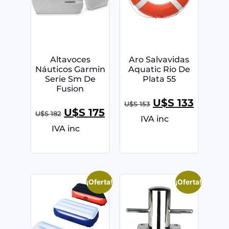
Altavoces
Aro Salvavidas
Náuticos Garmin
Aquatic Rio De
Serie Sm De
Plata 55
Fusion
U$S
133
U$S
153
U$S
175
U$S
182
IVA inc
IVA inc
¡Oferta!
¡Oferta!