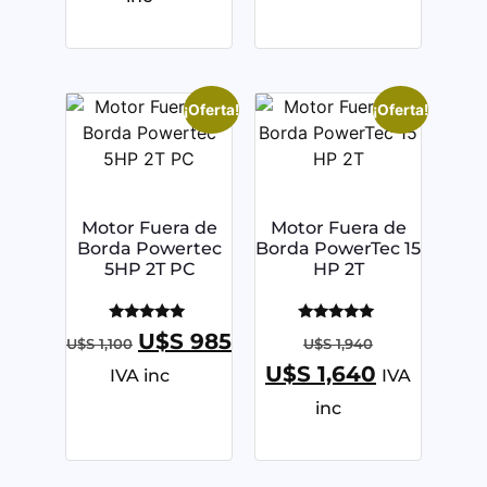
¡Oferta!
¡Oferta!
Motor Fuera de
Motor Fuera de
Borda Powertec
Borda PowerTec 15
5HP 2T PC
HP 2T
Valorado
Valorado
U$S
985
U$S
1,100
U$S
1,940
con
con
5.00
5.00
U$S
1,640
IVA inc
IVA
de 5
de 5
inc