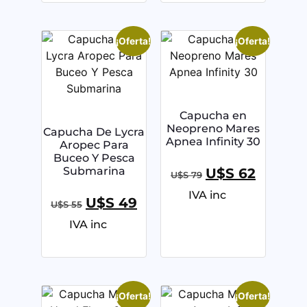
¡Oferta!
¡Oferta!
Capucha en
Neopreno Mares
Capucha De Lycra
Apnea Infinity 30
Aropec Para
Buceo Y Pesca
Submarina
U$S
62
U$S
79
IVA inc
U$S
49
U$S
55
IVA inc
¡Oferta!
¡Oferta!