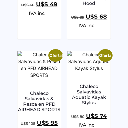
Hood
U$S
49
U$S
60
IVA inc
U$S
68
U$S
89
IVA inc
¡Oferta!
¡Oferta!
Chaleco
Salvavidas
Chaleco
Aquatic Kayak
Salvavidas &
Stylus
Pesca en PFD
AIRHEAD SPORTS
U$S
74
U$S
80
U$S
95
U$S
105
IVA inc