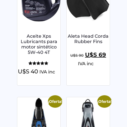
Aceite Xps
Aleta Head Corda
Lubricants para
Rubber Fins
motor sintético
5W-40 4T
U$S
69
U$S
90
IVA inc
Valorado
U$S
40
IVA inc
con
5.00
de 5
¡Oferta!
¡Oferta!