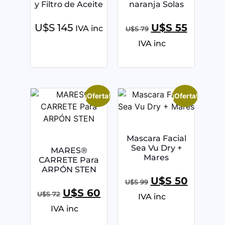
y Filtro de Aceite
naranja Solas
U$S
145
U$S
55
IVA inc
U$S
79
IVA inc
¡Oferta!
¡Oferta!
Mascara Facial
Sea Vu Dry +
MARES®
Mares
CARRETE Para
ARPÓN STEN
U$S
50
U$S
99
U$S
60
U$S
72
IVA inc
IVA inc