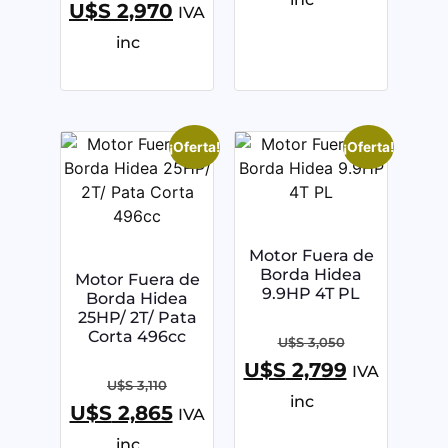
U$S
2,970
IVA
inc
¡Oferta!
¡Oferta!
Motor Fuera de
Borda Hidea
Motor Fuera de
9.9HP 4T PL
Borda Hidea
25HP/ 2T/ Pata
Corta 496cc
U$S
3,050
U$S
2,799
IVA
U$S
3,110
inc
U$S
2,865
IVA
inc