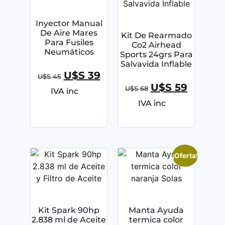
Inyector Manual
De Aire Mares
Kit De Rearmado
Para Fusiles
Co2 Airhead
Neumáticos
Sports 24grs Para
Salvavida Inflable
U$S
39
U$S
45
U$S
59
U$S
68
IVA inc
IVA inc
¡Oferta!
Kit Spark 90hp
Manta Ayuda
2.838 ml de Aceite
termica color