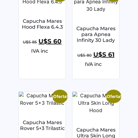
Capucha Mares
Hood Flexa 6.4.3
Capucha Mares
para Apnea
Infinity 30 Lady
U$S
60
U$S
85
IVA inc
U$S
61
U$S
80
IVA inc
¡Oferta!
¡Oferta!
Capucha Mares
Rover 5+3 Trilastic
Capucha Mares
Ultra Skin Long