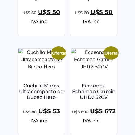
U$S
50
U$S
50
U$S
60
U$S
60
IVA inc
IVA inc
¡Oferta!
¡Oferta!
Cuchillo Mares
Ecosonda
Ultracompacto de
Echomap Garmin
Buceo Hero
UHD2 52CV
U$S
53
U$S
672
U$S
80
U$S
690
IVA inc
IVA inc