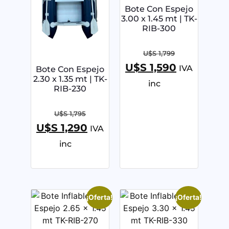
Bote Con Espejo
3.00 x 1.45 mt | TK-
RIB-300
U$S
1,799
U$S
1,590
IVA
Bote Con Espejo
2.30 x 1.35 mt | TK-
inc
RIB-230
U$S
1,795
U$S
1,290
IVA
inc
¡Oferta!
¡Oferta!