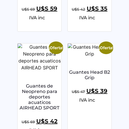
U$S
59
U$S
35
U$S
69
U$S
42
IVA inc
IVA inc
¡Oferta!
¡Oferta!
Guantes Head B2
Grip
Guantes de
U$S
39
Neopreno para
U$S
47
deportes
IVA inc
acuaticos
AIRHEAD SPORT
U$S
42
U$S
69