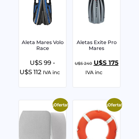
Aleta Mares Volo
Aletas Exite Pro
Race
Mares
U$S
99
-
U$S
175
U$S
240
U$S
112
IVA inc
IVA inc
¡Oferta!
¡Oferta!