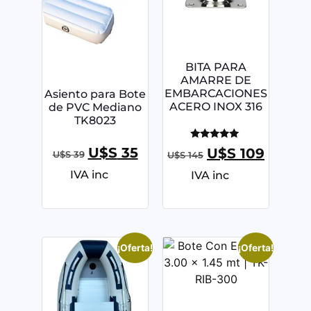
BITA PARA
AMARRE DE
EMBARCACIONES
Asiento para Bote
ACERO INOX 316
de PVC Mediano
TK8023
Valorado
U$S
35
U$S
109
U$S
39
U$S
145
con
5.00
IVA inc
IVA inc
de 5
¡Oferta!
¡Oferta!