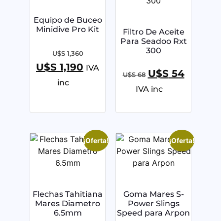
Equipo de Buceo
Minidive Pro Kit
Filtro De Aceite
Para Seadoo Rxt
300
U$S
1,360
U$S
1,190
IVA
U$S
54
U$S
68
inc
IVA inc
¡Oferta!
¡Oferta!
Flechas Tahitiana
Goma Mares S-
Mares Diametro
Power Slings
6.5mm
Speed para Arpon