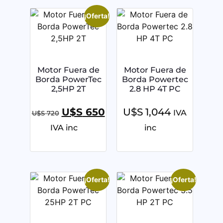
¡Oferta!
Motor Fuera de
Motor Fuera de
Borda PowerTec
Borda Powertec
2,5HP 2T
2.8 HP 4T PC
U$S
650
U$S
1,044
IVA
U$S
720
IVA inc
inc
¡Oferta!
¡Oferta!