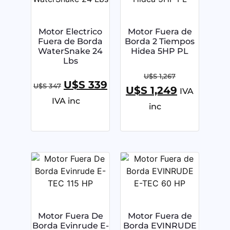
Motor Electrico
Motor Fuera de
Fuera de Borda
Borda 2 Tiempos
WaterSnake 24
Hidea 5HP PL
Lbs
U$S
1,267
U$S
339
U$S
347
U$S
1,249
IVA
IVA inc
inc
Motor Fuera De
Motor Fuera de
Borda Evinrude E-
Borda EVINRUDE