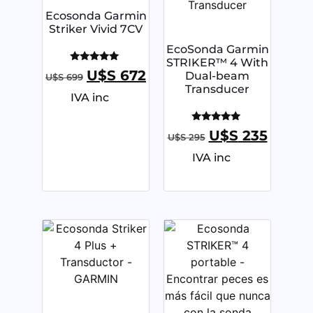
Ecosonda Garmin
Striker Vivid 7CV
EcoSonda Garmin
STRIKER™ 4 With
Valorado
U$S
672
Dual-beam
U$S
699
con
Transducer
5.00
IVA inc
de 5
Valorado
U$S
235
U$S
295
con
5.00
IVA inc
de 5