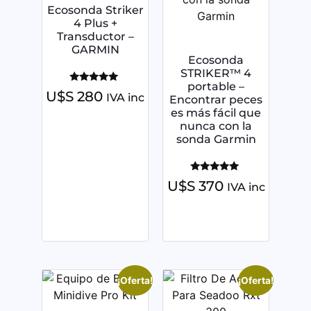
Ecosonda Striker
4 Plus +
Transductor –
GARMIN
Ecosonda
STRIKER™ 4
portable –
Valorado
U$S
280
IVA inc
Encontrar peces
con
5.00
es más fácil que
de 5
nunca con la
sonda Garmin
Valorado
U$S
370
IVA inc
con
5.00
de 5
¡Oferta!
¡Oferta!