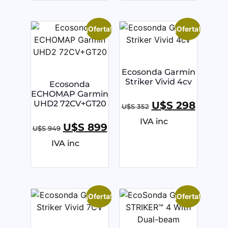
¡Oferta!
¡Oferta!
Ecosonda Garmin
Striker Vivid 4cv
Ecosonda
ECHOMAP Garmin
UHD2 72CV+GT20
U$S
298
U$S
352
IVA inc
U$S
899
U$S
949
IVA inc
¡Oferta!
¡Oferta!