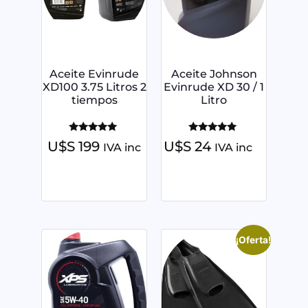
Aceite Evinrude
Aceite Johnson
XD100 3.75 Litros 2
Evinrude XD 30 / 1
tiempos
Litro
Valorado
Valorado
U$S
199
U$S
24
IVA inc
IVA inc
con
con
5.00
5.00
de 5
de 5
¡Oferta!