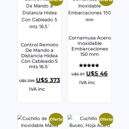
Cornamusa Acero
Inoxidable
Control Remoto
Embarcaciones
De Mando a
150 mm
Distancia Hidea
Con Cableado 5
mts 16.5`
Valorado
U$S
46
U$S
57
con
5.00
U$S
373
U$S
399
IVA inc
de 5
IVA inc
¡Oferta!
¡Oferta!