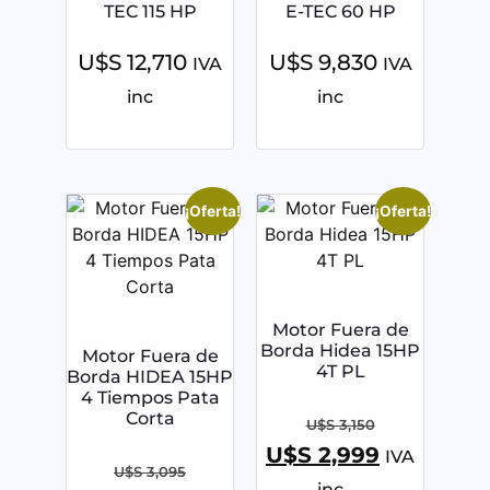
TEC 115 HP
E-TEC 60 HP
U$S
12,710
U$S
9,830
IVA
IVA
inc
inc
¡Oferta!
¡Oferta!
Motor Fuera de
Borda Hidea 15HP
Motor Fuera de
4T PL
Borda HIDEA 15HP
4 Tiempos Pata
Corta
U$S
3,150
U$S
2,999
IVA
U$S
3,095
inc