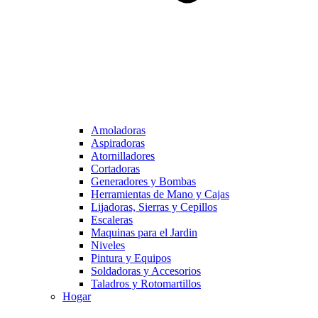
Amoladoras
Aspiradoras
Atornilladores
Cortadoras
Generadores y Bombas
Herramientas de Mano y Cajas
Lijadoras, Sierras y Cepillos
Escaleras
Maquinas para el Jardin
Niveles
Pintura y Equipos
Soldadoras y Accesorios
Taladros y Rotomartillos
Hogar