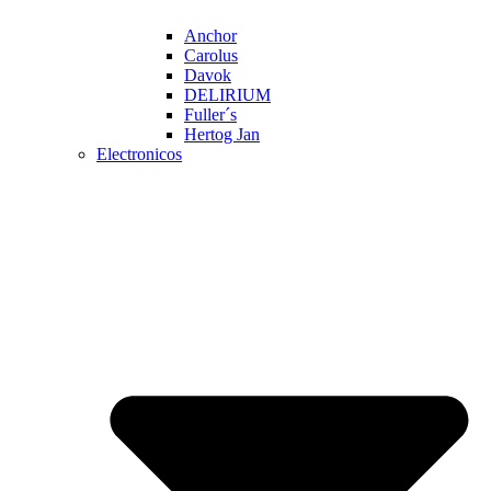
Anchor
Carolus
Davok
DELIRIUM
Fuller´s
Hertog Jan
Electronicos