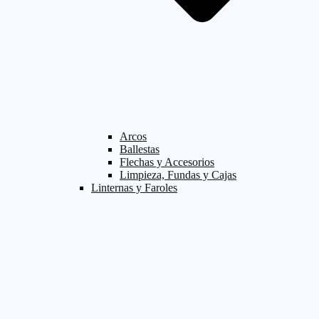
Arcos
Ballestas
Flechas y Accesorios
Limpieza, Fundas y Cajas
Linternas y Faroles