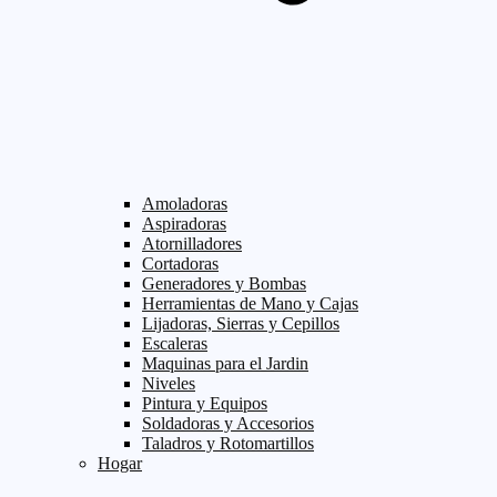
Amoladoras
Aspiradoras
Atornilladores
Cortadoras
Generadores y Bombas
Herramientas de Mano y Cajas
Lijadoras, Sierras y Cepillos
Escaleras
Maquinas para el Jardin
Niveles
Pintura y Equipos
Soldadoras y Accesorios
Taladros y Rotomartillos
Hogar