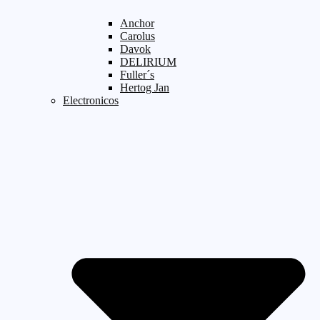
Anchor
Carolus
Davok
DELIRIUM
Fuller´s
Hertog Jan
Electronicos