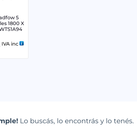
adfow 5
les 1800 X
 WTS1A94
9
IVA inc
imple!
Lo buscás, lo encontrás y lo tenés.