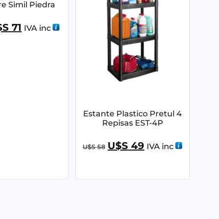
e Simil Piedra
$S
71
IVA inc
Estante Plastico Pretul 4
Repisas EST-4P
U$S
49
IVA inc
U$S
58