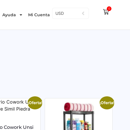
0
USD
Ayuda
Mi Cuenta
¡Oferta!
¡Oferta!
io Cowork Unsi