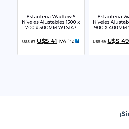
Estanteria Wadfow 5
Estanteria W
Niveles Ajustables 1500 x
Niveles Ajustab
700 x 300MM WTS1A7
900 X 400MM
U$S
41
U$S
4
IVA inc
U$S
67
U$S
69
¡S