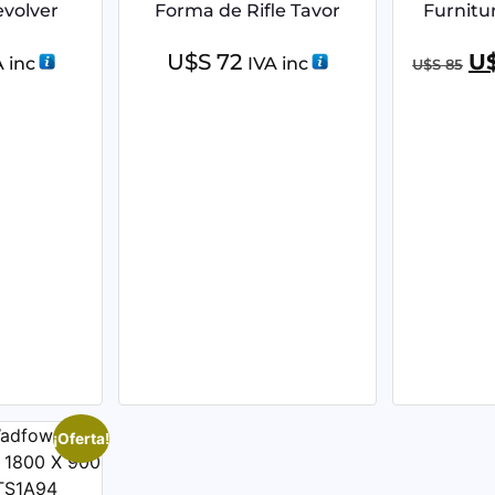
volver
Forma de Rifle Tavor
Furnitur
U$S
72
U
A inc
IVA inc
U$S
85
¡Oferta!