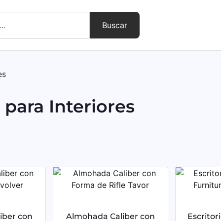
Buscar
es
para Interiores
iber con
Almohada Caliber con
Escritor