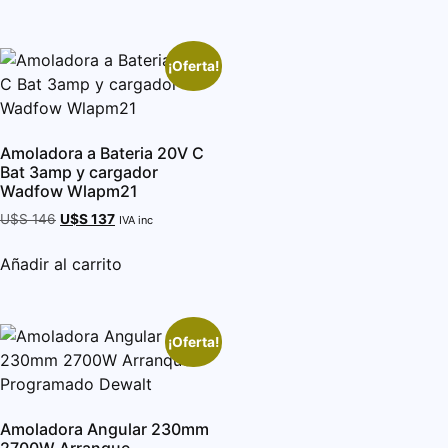
¡Oferta!
Amoladora a Bateria 20V C
Bat 3amp y cargador
Wadfow Wlapm21
U$S
146
U$S
137
IVA inc
Añadir al carrito
¡Oferta!
Amoladora Angular 230mm
2700W Arranque