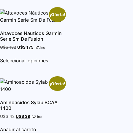
¡Oferta!
Altavoces Náuticos Garmin
Serie Sm De Fusion
U$S
182
U$S
175
IVA inc
Seleccionar opciones
¡Oferta!
Aminoacidos Sylab BCAA
1400
U$S
42
U$S
39
IVA inc
Añadir al carrito