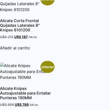
Alicate Corte Frontal
Quijadas Laterales 8″
Knipex 6101200
U$S
215
U$S
187
IVA inc
Añadir al carrito
¡Oferta!
Alicate Knipex
Autoajustable para Entallar
Punteras 190MM
U$S
858
U$S
789
IVA inc