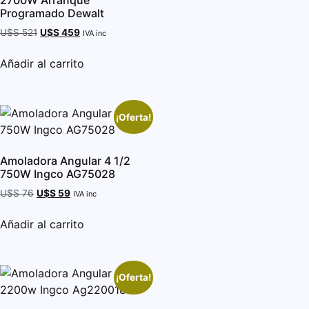
Programado Dewalt
U$S
521
U$S
459
IVA inc
Añadir al carrito
¡Oferta!
Amoladora Angular 4 1/2
750W Ingco AG75028
U$S
76
U$S
59
IVA inc
Añadir al carrito
¡Oferta!