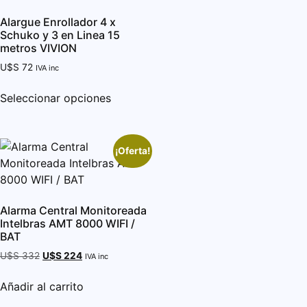
Alargue Enrollador 4 x
Schuko y 3 en Linea 15
metros VIVION
U$S
72
IVA inc
Seleccionar opciones
¡Oferta!
Alarma Central Monitoreada
Intelbras AMT 8000 WIFI /
BAT
U$S
332
U$S
224
IVA inc
Añadir al carrito