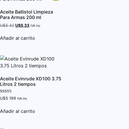
Aceite Ballistol Limpieza
Para Armas 200 ml
U$S
42
U$S
33
IVA inc
Añadir al carrito
Aceite Evinrude XD100 3.75
Litros 2 tiempos
Valorado con
U$S
199
IVA inc
5.00
de 5
Añadir al carrito