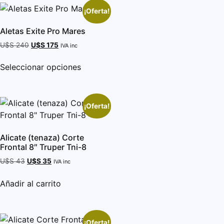
¡Oferta!
Aletas Exite Pro Mares
U$S
240
U$S
175
IVA inc
Seleccionar opciones
¡Oferta!
Alicate (tenaza) Corte
Frontal 8″ Truper Tni-8
U$S
43
U$S
35
IVA inc
Añadir al carrito
¡Oferta!