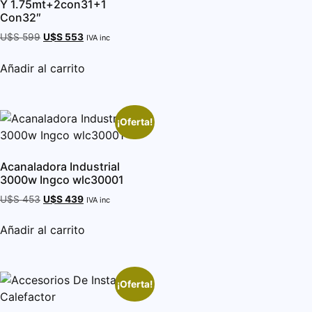
Y 1.75mt+2con31+1
Con32″
U$S
599
U$S
553
IVA inc
Añadir al carrito
¡Oferta!
Acanaladora Industrial
3000w Ingco wlc30001
U$S
453
U$S
439
IVA inc
Añadir al carrito
¡Oferta!