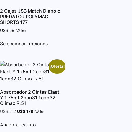
2 Cajas JSB Match Diabolo
PREDATOR POLYMAG
SHORTS 177
U$S
59
IVA inc
Seleccionar opciones
¡Oferta!
Absorbedor 2 Cintas Elast
Y 1.75mt 2con31 1con32
Climax R.51
U$S
212
U$S
179
IVA inc
Añadir al carrito