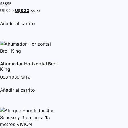
Valorado con
U$S
29
U$S
20
IVA inc
5.00
de 5
Añadir al carrito
Ahumador Horizontal Broil
King
U$S
1,960
IVA inc
Añadir al carrito