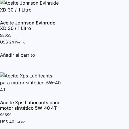
Aceite Johnson Evinrude
XD 30 / 1 Litro
Valorado con
U$S
24
IVA inc
5.00
de 5
Añadir al carrito
Aceite Xps Lubricants para
motor sintético 5W-40 4T
Valorado con
U$S
40
IVA inc
5.00
de 5