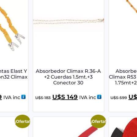
tas Elast Y
Absorbedor Climax R.36-A
Absorbed
on32 Climax
+2 Cuerdas 1.5mt.+3
Climax R53 
Conector 30
1.75mt+2
9
U$S
149
U
IVA inc
IVA inc
U$S
183
U$S
599
¡Oferta!
¡Oferta!