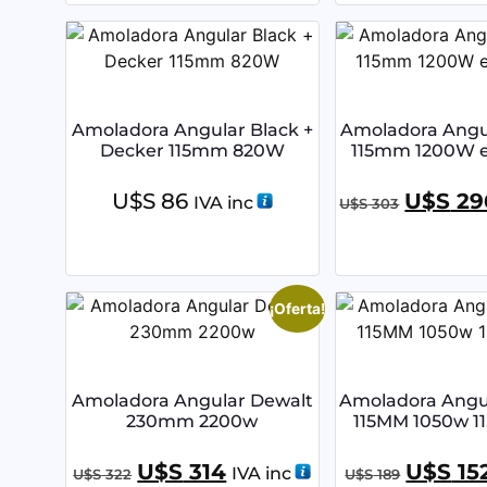
Amoladora Angular Black +
Amoladora Angu
Decker 115mm 820W
115mm 1200W ex
U$S
86
U$S
29
IVA inc
U$S
303
¡Oferta!
Amoladora Angular Dewalt
Amoladora Angul
230mm 2200w
115MM 1050w 1
U$S
314
U$S
15
IVA inc
U$S
322
U$S
189