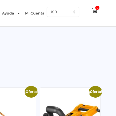
0
USD
Ayuda
Mi Cuenta
¡Oferta!
¡Oferta!