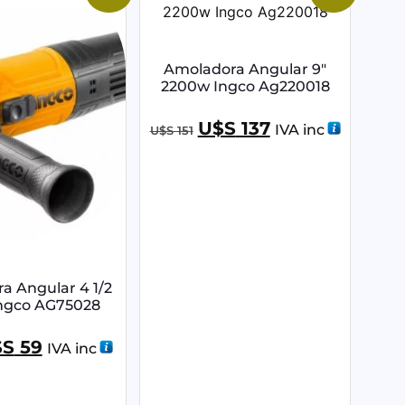
Amoladora Angular 9″
2200w Ingco Ag220018
U$S
137
IVA inc
U$S
151
a Angular 4 1/2
ngco AG75028
$S
59
IVA inc