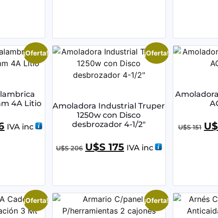
¡Oferta!
¡Oferta!
lambrica
Amoladora
m 4A Litio
A
Amoladora Industrial Truper
1250w con Disco
desbrozador 4-1/2″
6
U$
IVA inc
U$S
151
U$S
175
IVA inc
U$S
206
¡Oferta!
¡Oferta!