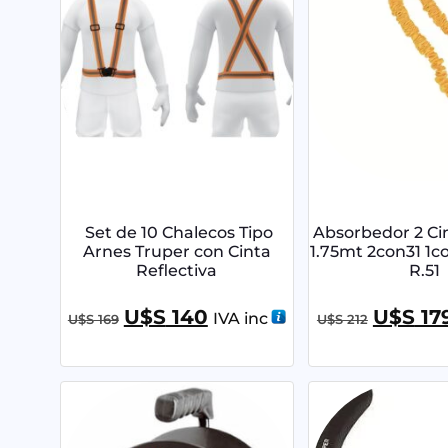
Set de 10 Chalecos Tipo
Absorbedor 2 Cin
Arnes Truper con Cinta
1.75mt 2con31 1c
Reflectiva
R.51
U$S
140
U$S
17
IVA inc
U$S
169
U$S
212