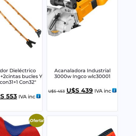
or Dieléctrico
Acanaladora Industrial
+2cintas bucles Y
3000w Ingco wlc30001
con31+1 Con32″
U$S
439
IVA inc
U$S
453
$S
553
IVA inc
¡Oferta!