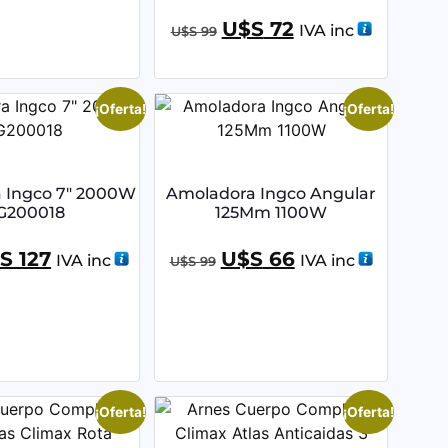
U$S
72
IVA inc
U$S
99
¡Oferta!
¡Oferta!
 Ingco 7″ 2000W
Amoladora Ingco Angular
G200018
125Mm 1100W
S
127
U$S
66
IVA inc
IVA inc
U$S
99
¡Oferta!
¡Oferta!