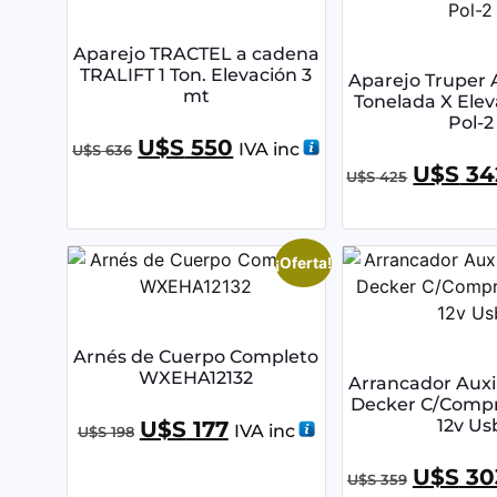
Aparejo TRACTEL a cadena
TRALIFT 1 Ton. Elevación 3
Aparejo Truper 
mt
Tonelada X Elev
Pol-2
U$S
550
IVA inc
U$S
636
U$S
34
U$S
425
¡Oferta!
Arnés de Cuerpo Completo
WXEHA12132
Arrancador Auxil
Decker C/Compr
12v Us
U$S
177
IVA inc
U$S
198
U$S
30
U$S
359