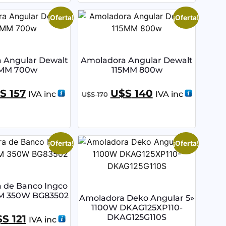
¡Oferta!
¡Oferta!
 Angular Dewalt
Amoladora Angular Dewalt
5MM 700w
115MM 800w
S
157
U$S
140
IVA inc
IVA inc
U$S
170
¡Oferta!
¡Oferta!
 de Banco Ingco
M 350W BG83502
Amoladora Deko Angular 5»
1100W DKAG125XP110-
DKAG125G110S
$S
121
IVA inc