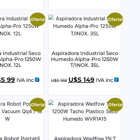
¡Oferta!
¡Oferta!
 Industrial Seco
Aspiradora Industrial Seco
lpha-Pro 1250W
Humedo Alpha-Pro 1250W
INOX. 12L
T/INOX. 35L
$S
99
U$S
149
IVA inc
IVA inc
U$S
168
¡Oferta!
¡Oferta!
a Robot Portatil
Aspiradora Wadfow 15LT