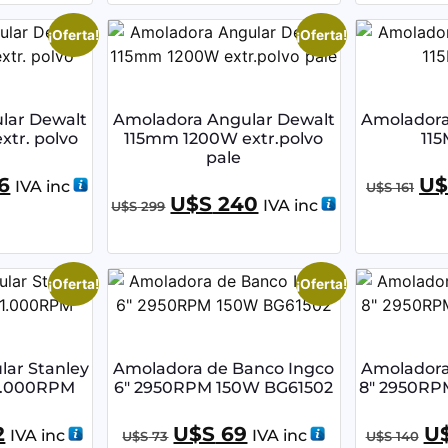
¡Oferta!
¡Oferta!
lar Dewalt
Amoladora Angular Dewalt
Amoladora
tr. polvo
115mm 1200W extr.polvo
11
pale
6
U$
IVA inc
U$S
161
U$S
240
IVA inc
U$S
299
¡Oferta!
¡Oferta!
ar Stanley
Amoladora de Banco Ingco
Amoladora
1.000RPM
6″ 2950RPM 150W BG61502
8″ 2950RP
2
U$S
69
U
IVA inc
IVA inc
U$S
73
U$S
140