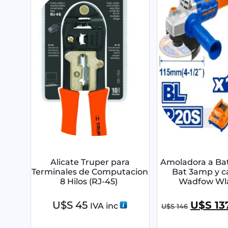
Alicate Truper para
Amoladora a Bat
Terminales de Computacion
Bat 3amp y c
8 Hilos (RJ-45)
Wadfow Wl
U$S
45
U$S
13
IVA inc
U$S
146