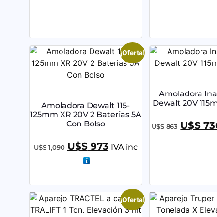
¡Oferta!
Amoladora Ina
Dewalt 20V 115m
Amoladora Dewalt 115-
125mm XR 20V 2 Baterias 5A
Con Bolso
U$S
73
U$S
863
U$S
973
IVA inc
U$S
1,090
¡Oferta!