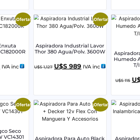
¡Oferta!
¡Oferta!
Enxuta
Aspiradora Industrial Lavor
XC182000R
Thor 380 Agua/Polv. 3600W
Aspiradora
Humedo A
T/
3
U$S
989
IVA inc
IVA inc
U$S
1,127
U
U$S
115
¡Oferta!
¡Oferta!
gco Seco
 VC14301
Aspiradora Para Auto Black
Aspirador