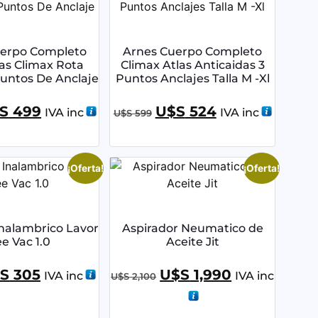
uerpo Completo
Arnes Cuerpo Completo
as Climax Rota
Climax Atlas Anticaidas 3
Puntos De Anclaje
Puntos Anclajes Talla M -Xl
S
499
U$S
524
IVA inc
IVA inc
U$S
599
¡Oferta!
¡Oferta!
Inalambrico Lavor
Aspirador Neumatico de
e Vac 1.0
Aceite Jit
S
305
U$S
1,990
IVA inc
IVA inc
U$S
2,100