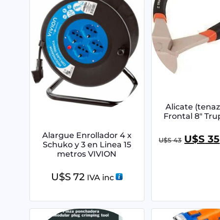
Alicate (tena
Frontal 8″ Tru
Alargue Enrollador 4 x
U$S
35
U$S
43
Schuko y 3 en Linea 15
metros VIVION
U$S
72
IVA inc