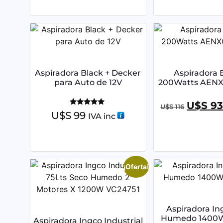
Aspiradora Black + Decker
Aspiradora 
para Auto de 12V
200Watts AEN
U$S
9
U$S
116
Valorado
U$S
99
IVA inc
con
5.00
de 5
¡Oferta!
Aspiradora In
Humedo 1400W
Aspiradora Ingco Industrial