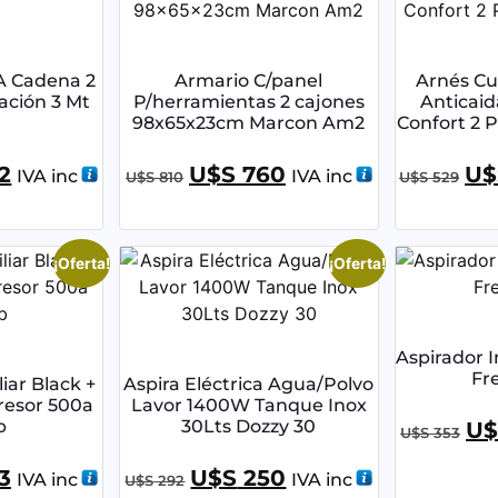
A Cadena 2
Armario C/panel
Arnés C
ación 3 Mt
P/herramientas 2 cajones
Anticaid
98x65x23cm Marcon Am2
Confort 2 
2
U$S
760
U$
IVA inc
IVA inc
U$S
810
U$S
529
¡Oferta!
¡Oferta!
Aspirador 
Fre
iar Black +
Aspira Eléctrica Agua/Polvo
esor 500a
Lavor 1400W Tanque Inox
b
30Lts Dozzy 30
U$
U$S
353
3
U$S
250
IVA inc
IVA inc
U$S
292