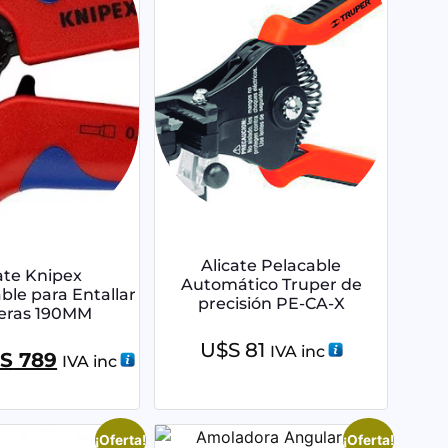
Alicate Pelacable
ate Knipex
Automático Truper de
ble para Entallar
precisión PE-CA-X
eras 190MM
U$S
81
IVA inc
S
789
IVA inc
¡Oferta!
¡Oferta!