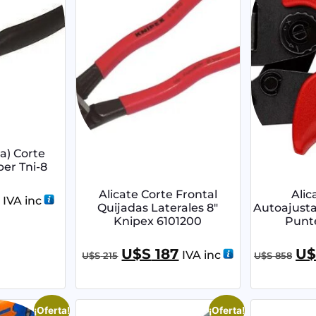
za) Corte
per Tni-8
Alicate Corte Frontal
Alic
IVA inc
Quijadas Laterales 8″
Autoajusta
Knipex 6101200
Punt
U$S
187
U$
IVA inc
U$S
215
U$S
858
¡Oferta!
¡Oferta!