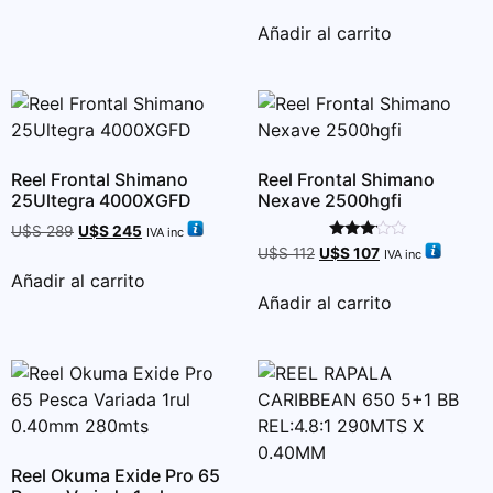
Añadir al carrito
Reel Frontal Shimano
Reel Frontal Shimano
25Ultegra 4000XGFD
Nexave 2500hgfi
U$S
289
U$S
245
IVA inc
Valorado
U$S
112
U$S
107
IVA inc
con
Añadir al carrito
3.00
de 5
Añadir al carrito
Reel Okuma Exide Pro 65