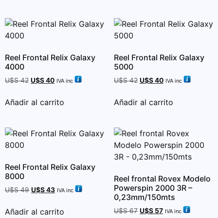
Reel Frontal Relix Galaxy
Reel Frontal Relix Galaxy
4000
5000
U$S
42
U$S
40
U$S
42
U$S
40
IVA inc
IVA inc
Añadir al carrito
Añadir al carrito
Reel Frontal Relix Galaxy
8000
Reel frontal Rovex Modelo
Powerspin 2000 3R –
U$S
49
U$S
43
IVA inc
0,23mm/150mts
Añadir al carrito
U$S
67
U$S
57
IVA inc