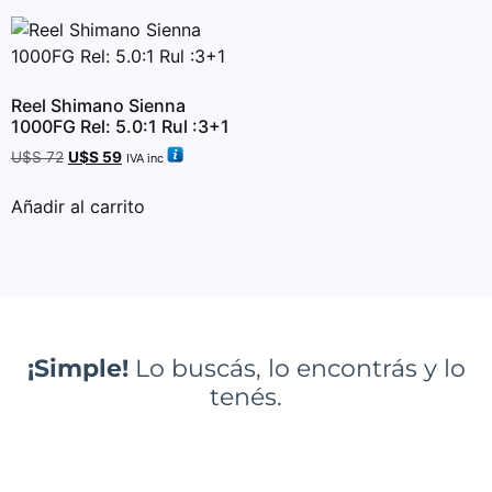
Reel Shimano Sienna
1000FG Rel: 5.0:1 Rul :3+1
U$S
72
U$S
59
IVA inc
Añadir al carrito
¡Simple!
Lo buscás, lo encontrás y lo
tenés.