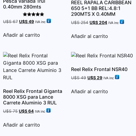
Pesca Variada 1rul
REEL RAPALA CARIBBEAN
0.40mm 280mts
650 5+1 BB REL:4.8:1
290MTS X 0.40MM
Valorado
U$S
67
U$S
49
IVA inc
U$S
254
U$S
204
IVA inc
con
5.00
de 5
Añadir al carrito
Añadir al carrito
Reel Relix Frontal NSR40
U$S
49
U$S
29
IVA inc
Reel Relix Frontal Giganta
Añadir al carrito
8000 XSG para Lance
Carrete Aluminio 3 RUL
U$S
75
U$S
64
IVA inc
Añadir al carrito