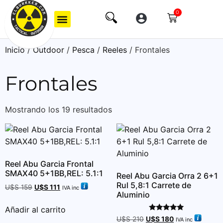
0
Inicio
/
Outdoor
/
Pesca
/
Reeles
/ Frontales
Frontales
Mostrando los 19 resultados
Reel Abu Garcia Frontal
SMAX40 5+1BB,REL: 5.1:1
Reel Abu Garcia Orra 2 6+1
Rul 5,8:1 Carrete de
U$S
159
U$S
111
IVA inc
Aluminio
Añadir al carrito
Valorado
U$S
210
U$S
180
IVA inc