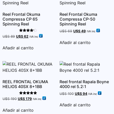
Reel Frontal Okuma
Reel Frontal Okuma
Compressa CP 65
Compressa CP-50
Spinning Reel
Spinning Reel
U$S
69
U$S
49
IVA inc
Valorado
U$S
89
U$S
62
IVA inc
con
Añadir al carrito
4.00
de 5
Añadir al carrito
REEL FRONTAL OKUMA
Reel frontal Rapala Boyne
HELIOS 40SX 8+1BB
4000 rel 5.2:1
U$S
100
U$S
94
IVA inc
Valorado
U$S
190
U$S
179
IVA inc
con
Añadir al carrito
5.00
de 5
Añadir al carrito