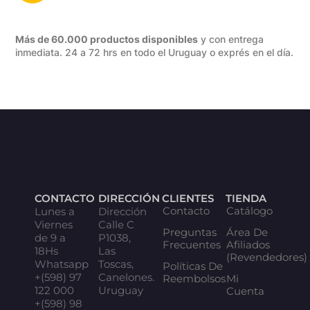
Más de 60.000 productos disponibles
y con entrega
inmediata. 24 a 72 hrs en todo el Uruguay o exprés en el día.
CONTACTO
DIRECCIÓN
CLIENTES
TIENDA
Contacto
Catálogo
Lunes a
Dirección
Viernes
Calle C
Preguntas
Área De
de 9 a
P1038,
Frecuentes
Afiliados
18Hs
Las
(Revendedores)
Whatsapp
Toscas,
Políticas De
+(598) 97
Canelones.
Reembolsos
Mi
122 000
Uruguay
Cuenta
+(598) 98