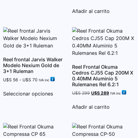
con
5.00
de 5
Añadir al carrito
Reel frontal Jarvis Walker
Modelo Nexium Gold de
Reel Frontal Okuma
3+1 Ruleman
Cedros CJ55 Cap 200M X
0.40MM Aluminio 5
U$S
56
-
U$S
70
IVA inc
Rulemanes Rel 6.2:1
Seleccionar opciones
U$S
299
U$S
289
IVA inc
Añadir al carrito