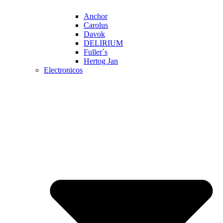
Anchor
Carolus
Davok
DELIRIUM
Fuller´s
Hertog Jan
Electronicos