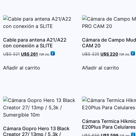
Cable para antena A21/A22
Cámara de Campo Mud
con conexión a SLITE
CAM 20
U$S
321
U$S
261
U$S
325
U$S
220
IVA inc
IVA inc
Añadir al carrito
Añadir al carrito
Cámara Termica Hikmi
E20Plus Para Celulares
Cámara Gopro Hero 13 Black
Creator 27/ 13mp / 5,3k /
U$S
659
U$S
599
IVA inc