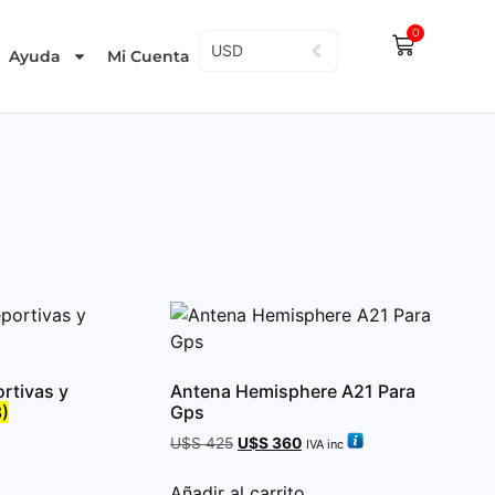
0
USD
Ayuda
Mi Cuenta
rtivas y
Antena Hemisphere A21 Para
3)
Gps
U$S
425
U$S
360
IVA inc
Añadir al carrito