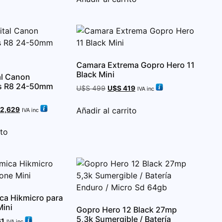
Camara Extrema Gopro Hero 11
Black Mini
al Canon
os R8 24-50mm
U$S
499
U$S
419
IVA inc
Añadir al carrito
2,629
IVA inc
ito
ca Hikmicro para
ini
Gopro Hero 12 Black 27mp
5,3k Sumergible / Batería
1
IVA inc