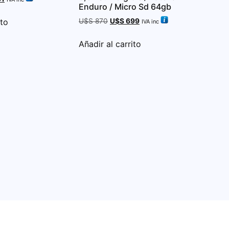
Enduro / Micro Sd 64gb
ito
U$S
870
U$S
699
IVA inc
Añadir al carrito