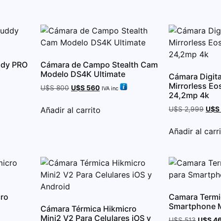
dy PRO
Cámara de Campo Stealth Cam
Modelo DS4K Ultimate
Cámara Digit
Mirrorless E
U$S
800
U$S
560
IVA inc
24,2mp 4k
Añadir al carrito
U$S
2,999
U$S
Añadir al carr
cro
Camara Termi
Smartphone M
Cámara Térmica Hikmicro
Mini2 V2 Para Celulares iOS y
U$S
513
U$S
46