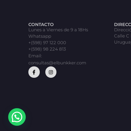
CONTACTO
DIREC
Lunes a Viernes de 9 a 18Hs
Direcci
Calle C
Whatsapp
Urugua
+(598) 97 122 000
+(598) 98 224 813
Email:
consultas@elbunkker.com