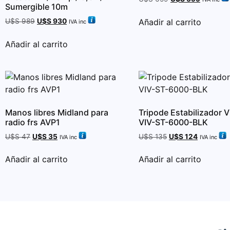
Sumergible 10m
Añadir al carrito
U$S
989
U$S
930
IVA inc
Añadir al carrito
Manos libres Midland para
Tripode Estabilizador Vi
radio frs AVP1
VIV-ST-6000-BLK
U$S
47
U$S
35
U$S
135
U$S
124
IVA inc
IVA inc
Añadir al carrito
Añadir al carrito