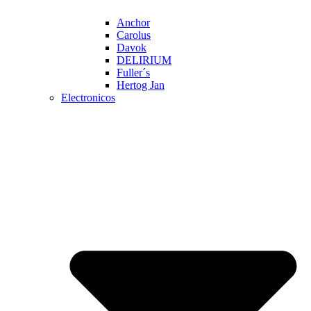
Anchor
Carolus
Davok
DELIRIUM
Fuller´s
Hertog Jan
Electronicos