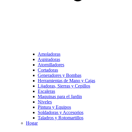
Amoladoras
Aspiradoras
Atornilladores
Cortadoras
Generadores y Bombas
Herramientas de Mano y Cajas
Lijadoras, Sierras y Cepillos
Escaleras
Maquinas para el Jardin
Niveles
Pintura y Equipos
Soldadoras y Accesorios
Taladros y Rotomartillos
Hogar