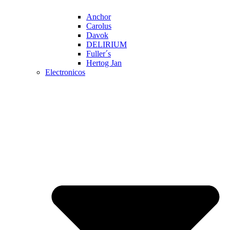
Anchor
Carolus
Davok
DELIRIUM
Fuller´s
Hertog Jan
Electronicos