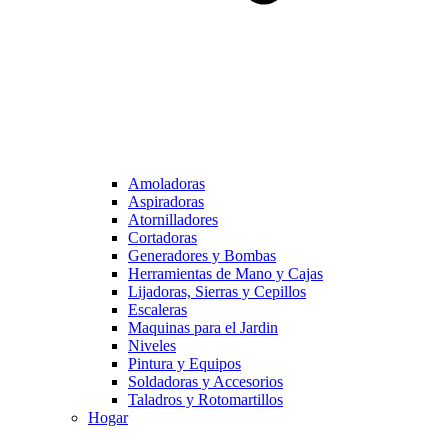
Amoladoras
Aspiradoras
Atornilladores
Cortadoras
Generadores y Bombas
Herramientas de Mano y Cajas
Lijadoras, Sierras y Cepillos
Escaleras
Maquinas para el Jardin
Niveles
Pintura y Equipos
Soldadoras y Accesorios
Taladros y Rotomartillos
Hogar