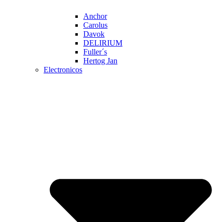
Anchor
Carolus
Davok
DELIRIUM
Fuller´s
Hertog Jan
Electronicos