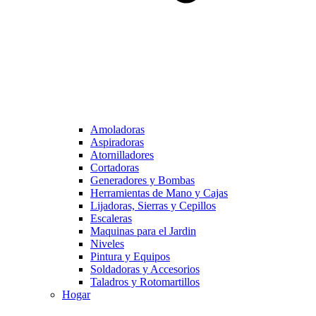
Amoladoras
Aspiradoras
Atornilladores
Cortadoras
Generadores y Bombas
Herramientas de Mano y Cajas
Lijadoras, Sierras y Cepillos
Escaleras
Maquinas para el Jardin
Niveles
Pintura y Equipos
Soldadoras y Accesorios
Taladros y Rotomartillos
Hogar