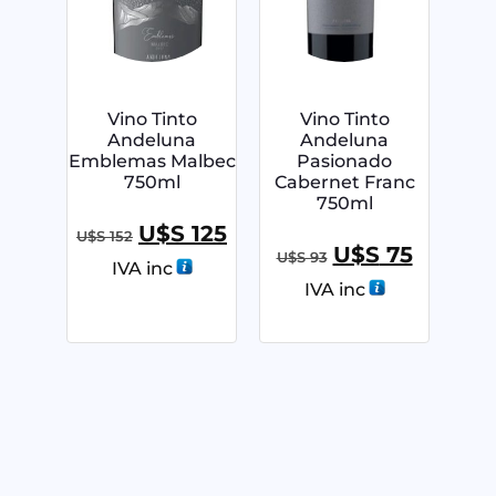
Vino Tinto
Vino Tinto
Andeluna
Andeluna
Emblemas Malbec
Pasionado
750ml
Cabernet Franc
750ml
U$S
125
U$S
152
U$S
75
U$S
93
IVA inc
IVA inc