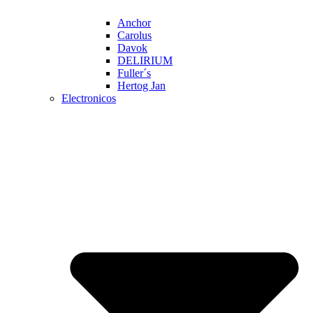
Anchor
Carolus
Davok
DELIRIUM
Fuller´s
Hertog Jan
Electronicos