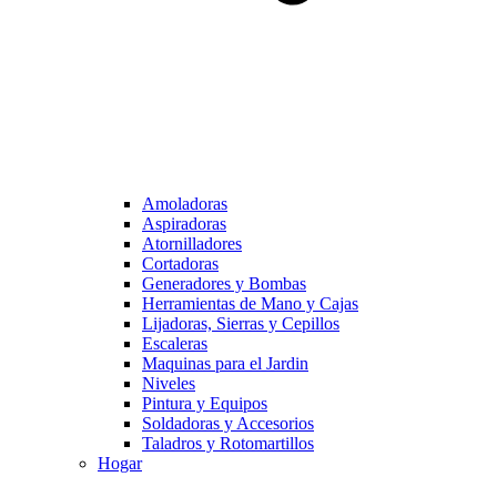
Amoladoras
Aspiradoras
Atornilladores
Cortadoras
Generadores y Bombas
Herramientas de Mano y Cajas
Lijadoras, Sierras y Cepillos
Escaleras
Maquinas para el Jardin
Niveles
Pintura y Equipos
Soldadoras y Accesorios
Taladros y Rotomartillos
Hogar