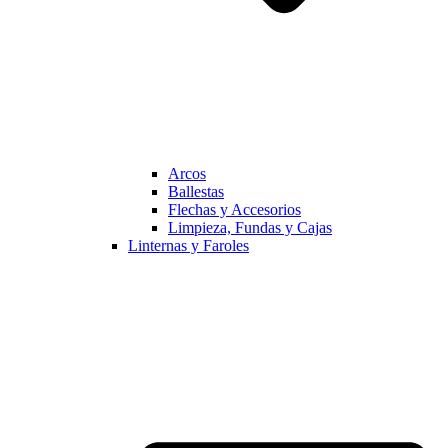
Arcos
Ballestas
Flechas y Accesorios
Limpieza, Fundas y Cajas
Linternas y Faroles