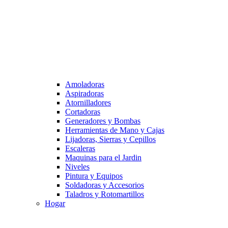
Amoladoras
Aspiradoras
Atornilladores
Cortadoras
Generadores y Bombas
Herramientas de Mano y Cajas
Lijadoras, Sierras y Cepillos
Escaleras
Maquinas para el Jardin
Niveles
Pintura y Equipos
Soldadoras y Accesorios
Taladros y Rotomartillos
Hogar