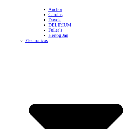
Anchor
Carolus
Davok
DELIRIUM
Fuller´s
Hertog Jan
Electronicos