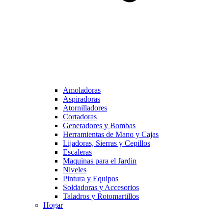
Amoladoras
Aspiradoras
Atornilladores
Cortadoras
Generadores y Bombas
Herramientas de Mano y Cajas
Lijadoras, Sierras y Cepillos
Escaleras
Maquinas para el Jardin
Niveles
Pintura y Equipos
Soldadoras y Accesorios
Taladros y Rotomartillos
Hogar