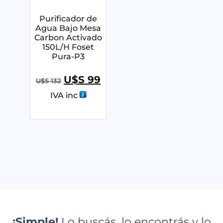
Purificador de
Agua Bajo Mesa
Carbon Activado
150L/H Foset
Pura-P3
U$S
99
U$S
132
IVA inc
¡Simple!
Lo buscás, lo encontrás y lo