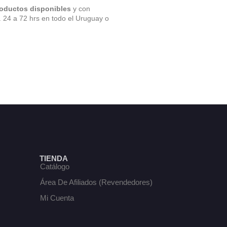
roductos disponibles
y con
. 24 a 72 hrs en todo el Uruguay o
TIENDA
Catálogo
Área De Afiliados (Revendedores)
Mi Cuenta