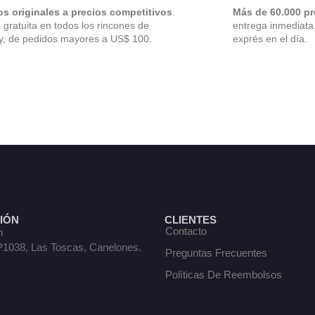
os originales a precios competitivos
.
Más de 60.000 p
 gratuita en todos los rincones de
entrega inmediata
, de pedidos mayores a US$ 100.
exprés en el día.
IÓN
CLIENTES
Contacto
n
P1038, Las Toscas, Canelones.
Preguntas Frecuentes
Políticas De Reembolsos