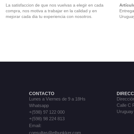
La satisfaccion de que nos vuelvas a elegir en cada
Artícul
compra, nos motiva a trabajar en la calidad y en
Entrega
mejorar cada dia tu experiencia con nosotros.
Uruguay
CONTACTO
DIRECC
Lunes a Viernes de 9 a 18Hs
Direcció
Calle C 
Whatsapp
Uruguay
+(598) 97 122 000
+(598) 98 224 813
Email:
consultas@elbunkker.com