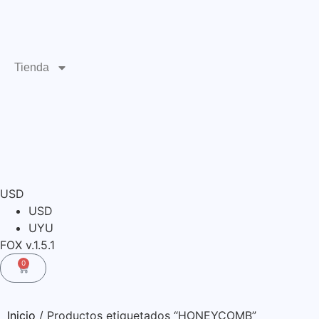
Tienda
USD
USD
UYU
FOX v.1.5.1
0
Inicio
/ Productos etiquetados “HONEYCOMB”