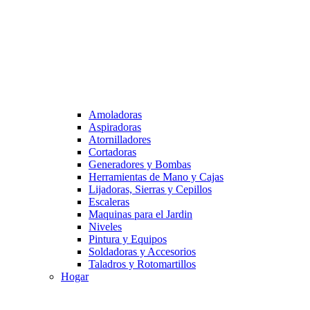
Amoladoras
Aspiradoras
Atornilladores
Cortadoras
Generadores y Bombas
Herramientas de Mano y Cajas
Lijadoras, Sierras y Cepillos
Escaleras
Maquinas para el Jardin
Niveles
Pintura y Equipos
Soldadoras y Accesorios
Taladros y Rotomartillos
Hogar