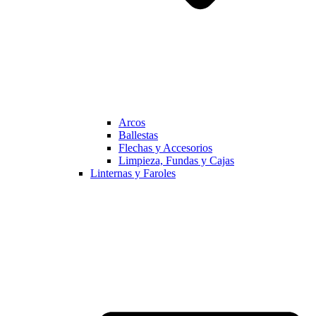
Arcos
Ballestas
Flechas y Accesorios
Limpieza, Fundas y Cajas
Linternas y Faroles