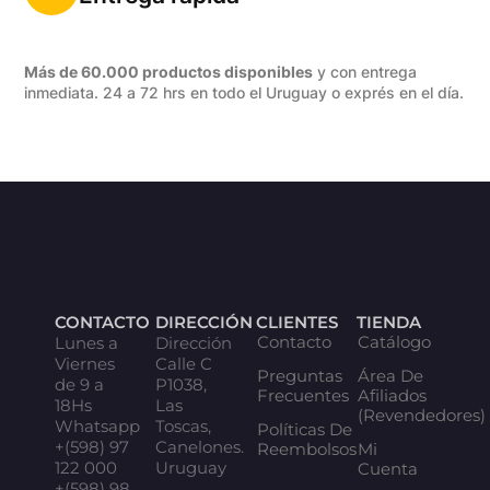
Más de 60.000 productos disponibles
y con entrega
inmediata. 24 a 72 hrs en todo el Uruguay o exprés en el día.
CONTACTO
DIRECCIÓN
CLIENTES
TIENDA
Contacto
Catálogo
Lunes a
Dirección
Viernes
Calle C
Preguntas
Área De
de 9 a
P1038,
Frecuentes
Afiliados
18Hs
Las
(Revendedores)
Whatsapp
Toscas,
Políticas De
+(598) 97
Canelones.
Reembolsos
Mi
122 000
Uruguay
Cuenta
+(598) 98