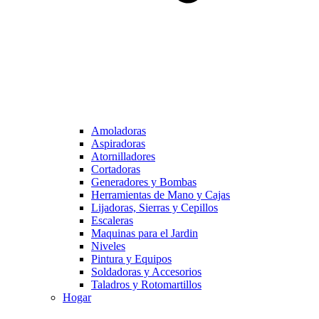
Amoladoras
Aspiradoras
Atornilladores
Cortadoras
Generadores y Bombas
Herramientas de Mano y Cajas
Lijadoras, Sierras y Cepillos
Escaleras
Maquinas para el Jardin
Niveles
Pintura y Equipos
Soldadoras y Accesorios
Taladros y Rotomartillos
Hogar