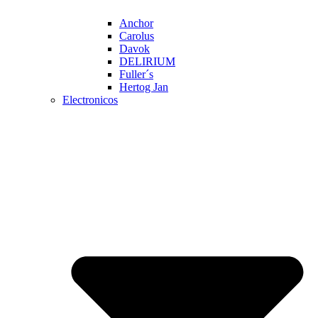
Anchor
Carolus
Davok
DELIRIUM
Fuller´s
Hertog Jan
Electronicos