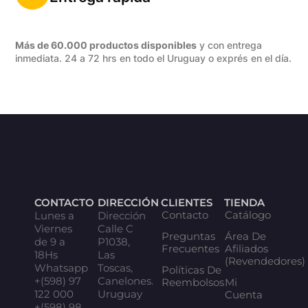
Más de 60.000 productos disponibles
y con entrega
inmediata. 24 a 72 hrs en todo el Uruguay o exprés en el día.
CONTACTO
DIRECCIÓN
CLIENTES
TIENDA
Contacto
Catálogo
Lunes a
Dirección
Viernes
Calle C
Preguntas
Área De
de 9 a
P1038,
Frecuentes
Afiliados
18Hs
Las
(Revendedores)
Whatsapp
Toscas,
Políticas De
+(598) 97
Canelones.
Reembolsos
Mi
122 000
Uruguay
Cuenta
+(598) 98