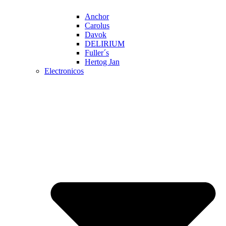
Anchor
Carolus
Davok
DELIRIUM
Fuller´s
Hertog Jan
Electronicos