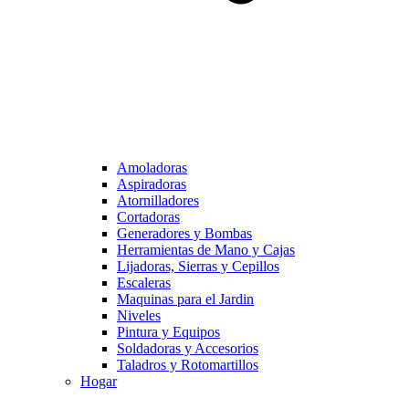
Amoladoras
Aspiradoras
Atornilladores
Cortadoras
Generadores y Bombas
Herramientas de Mano y Cajas
Lijadoras, Sierras y Cepillos
Escaleras
Maquinas para el Jardin
Niveles
Pintura y Equipos
Soldadoras y Accesorios
Taladros y Rotomartillos
Hogar