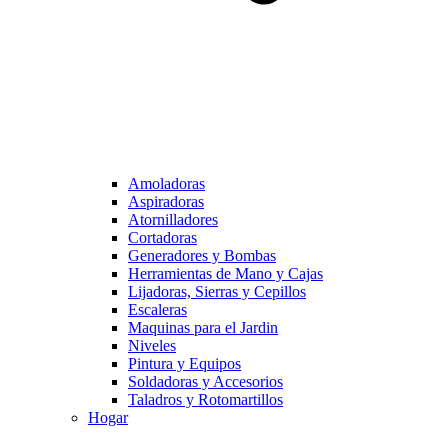
Amoladoras
Aspiradoras
Atornilladores
Cortadoras
Generadores y Bombas
Herramientas de Mano y Cajas
Lijadoras, Sierras y Cepillos
Escaleras
Maquinas para el Jardin
Niveles
Pintura y Equipos
Soldadoras y Accesorios
Taladros y Rotomartillos
Hogar