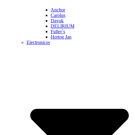
Anchor
Carolus
Davok
DELIRIUM
Fuller´s
Hertog Jan
Electronicos