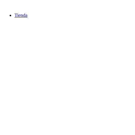
Ir
al
Tienda
contenido