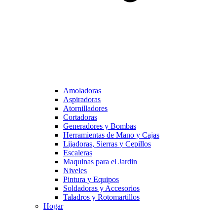
Amoladoras
Aspiradoras
Atornilladores
Cortadoras
Generadores y Bombas
Herramientas de Mano y Cajas
Lijadoras, Sierras y Cepillos
Escaleras
Maquinas para el Jardin
Niveles
Pintura y Equipos
Soldadoras y Accesorios
Taladros y Rotomartillos
Hogar