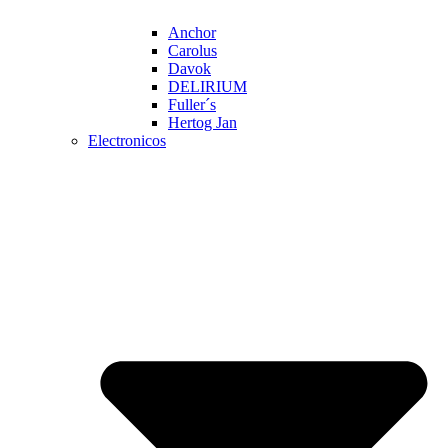
Anchor
Carolus
Davok
DELIRIUM
Fuller´s
Hertog Jan
Electronicos