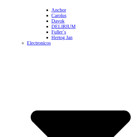
Anchor
Carolus
Davok
DELIRIUM
Fuller´s
Hertog Jan
Electronicos