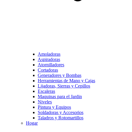
Amoladoras
Aspiradoras
Atornilladores
Cortadoras
Generadores y Bombas
Herramientas de Mano y Cajas
Lijadoras, Sierras y Cepillos
Escaleras
Maquinas para el Jardin
Niveles
Pintura y Equipos
Soldadoras y Accesorios
Taladros y Rotomartillos
Hogar