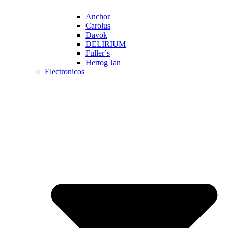
Anchor
Carolus
Davok
DELIRIUM
Fuller´s
Hertog Jan
Electronicos