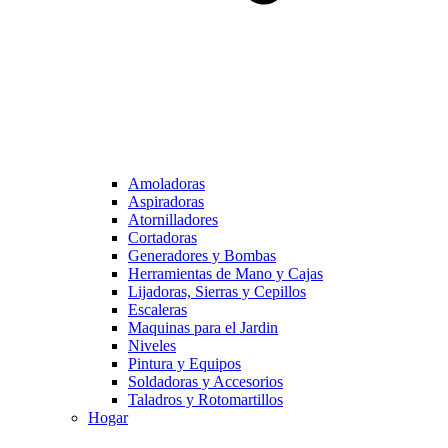
Amoladoras
Aspiradoras
Atornilladores
Cortadoras
Generadores y Bombas
Herramientas de Mano y Cajas
Lijadoras, Sierras y Cepillos
Escaleras
Maquinas para el Jardin
Niveles
Pintura y Equipos
Soldadoras y Accesorios
Taladros y Rotomartillos
Hogar