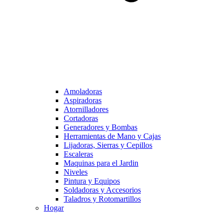
Amoladoras
Aspiradoras
Atornilladores
Cortadoras
Generadores y Bombas
Herramientas de Mano y Cajas
Lijadoras, Sierras y Cepillos
Escaleras
Maquinas para el Jardin
Niveles
Pintura y Equipos
Soldadoras y Accesorios
Taladros y Rotomartillos
Hogar