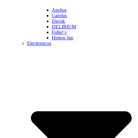
Anchor
Carolus
Davok
DELIRIUM
Fuller´s
Hertog Jan
Electronicos