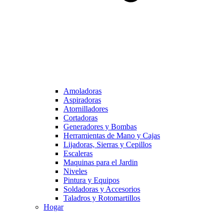
Amoladoras
Aspiradoras
Atornilladores
Cortadoras
Generadores y Bombas
Herramientas de Mano y Cajas
Lijadoras, Sierras y Cepillos
Escaleras
Maquinas para el Jardin
Niveles
Pintura y Equipos
Soldadoras y Accesorios
Taladros y Rotomartillos
Hogar