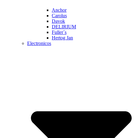
Anchor
Carolus
Davok
DELIRIUM
Fuller´s
Hertog Jan
Electronicos