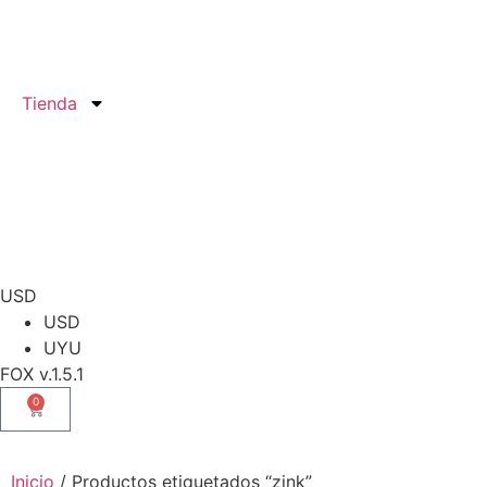
Tienda
USD
USD
UYU
FOX v.1.5.1
0
Inicio
/ Productos etiquetados “zink”