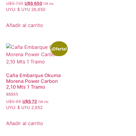
U$S
720
U$S
650
IVA inc
UYU
:
$ UYU 26,650
Añadir al carrito
¡Oferta!
Caña Embarque Okuma
Morena Power Carbon
2,10 Mts 1 Tramo
Valorado con
U$S
99
U$S
72
IVA inc
5.00
UYU
:
$ UYU 2,952
de 5
Añadir al carrito