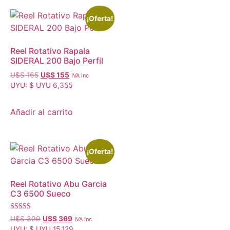
¡Oferta!
Reel Rotativo Rapala
SIDERAL 200 Bajo Perfil
U$S
165
U$S
155
IVA inc
UYU
:
$ UYU 6,355
Añadir al carrito
¡Oferta!
Reel Rotativo Abu Garcia
C3 6500 Sueco
Valorado con
U$S
399
U$S
369
IVA inc
5.00
UYU
:
$ UYU 15,129