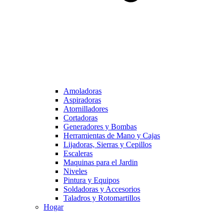
Amoladoras
Aspiradoras
Atornilladores
Cortadoras
Generadores y Bombas
Herramientas de Mano y Cajas
Lijadoras, Sierras y Cepillos
Escaleras
Maquinas para el Jardin
Niveles
Pintura y Equipos
Soldadoras y Accesorios
Taladros y Rotomartillos
Hogar