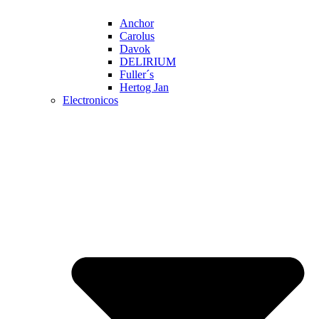
Anchor
Carolus
Davok
DELIRIUM
Fuller´s
Hertog Jan
Electronicos