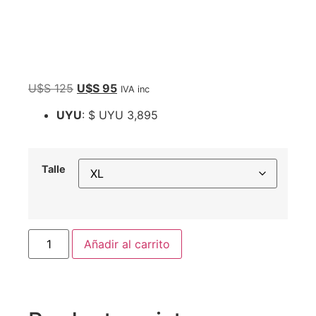
U$S
125
U$S
95
IVA inc
UYU
:
$ UYU 3,895
Talle
Añadir al carrito