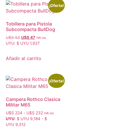
¡Oferta!
Tobillera para Pistola
Subcompacta BullDog
U$S
53
U$S
47
IVA inc
UYU
:
$ UYU 1,927
Añadir al carrito
¡Oferta!
Campera Rothco Clasica
Militar M65
U$S
224
-
U$S
232
IVA inc
UYU
:
$ UYU 9,184
-
$
UYU 9,512