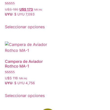
Valorado con
U$S
180
U$S
173
IVA inc
5.00
UYU
:
$ UYU 7,093
de 5
Seleccionar opciones
Campera de Aviador
Rothco MA-1
Valorado con
U$S
116
IVA inc
5.00
UYU
:
$ UYU 4,756
de 5
Seleccionar opciones