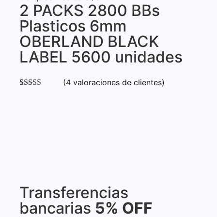
2 PACKS 2800 BBs
Plasticos 6mm
OBERLAND BLACK
LABEL 5600 unidades
(
4
valoraciones de clientes)
Valorado con
4
5.00
de 5 en
base a
valoraciones
de clientes
Transferencias
bancarias
5% OFF