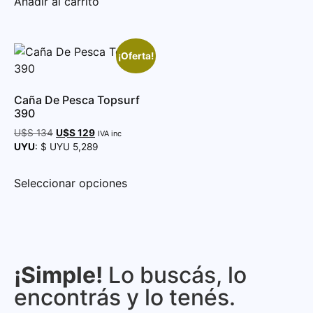
Añadir al carrito
¡Oferta!
Caña De Pesca Topsurf
390
U$S
134
U$S
129
IVA inc
UYU
:
$ UYU 5,289
Seleccionar opciones
¡Simple!
Lo buscás, lo
encontrás y lo tenés.