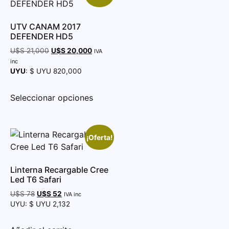
UTV CANAM 2017
DEFENDER HD5
U$S
21,000
U$S
20,000
IVA
inc
UYU
:
$ UYU 820,000
Seleccionar opciones
¡Oferta!
Linterna Recargable Cree
Led T6 Safari
U$S
78
U$S
52
IVA inc
UYU
:
$ UYU 2,132