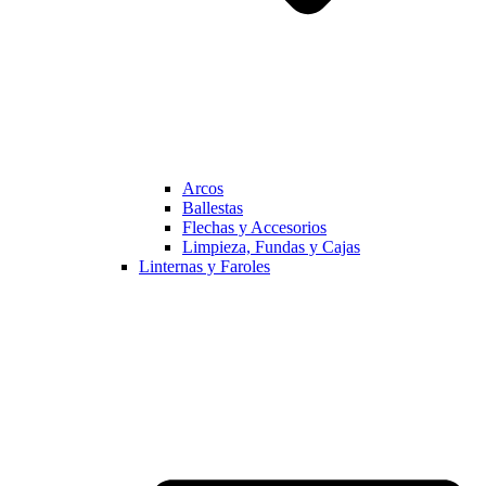
Arcos
Ballestas
Flechas y Accesorios
Limpieza, Fundas y Cajas
Linternas y Faroles