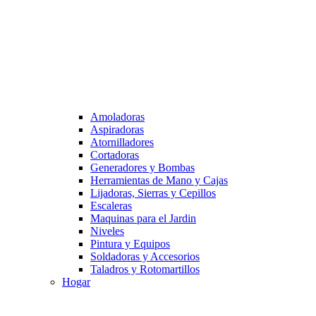
Amoladoras
Aspiradoras
Atornilladores
Cortadoras
Generadores y Bombas
Herramientas de Mano y Cajas
Lijadoras, Sierras y Cepillos
Escaleras
Maquinas para el Jardin
Niveles
Pintura y Equipos
Soldadoras y Accesorios
Taladros y Rotomartillos
Hogar