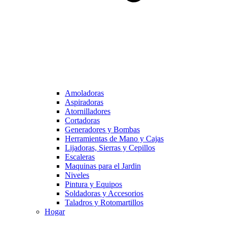
Amoladoras
Aspiradoras
Atornilladores
Cortadoras
Generadores y Bombas
Herramientas de Mano y Cajas
Lijadoras, Sierras y Cepillos
Escaleras
Maquinas para el Jardin
Niveles
Pintura y Equipos
Soldadoras y Accesorios
Taladros y Rotomartillos
Hogar