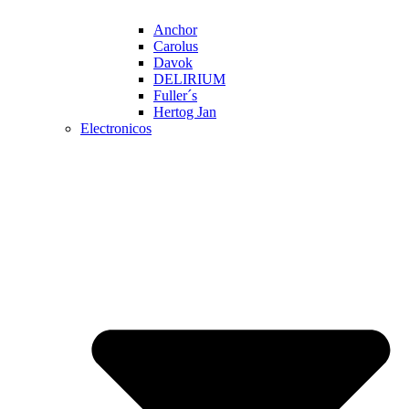
Anchor
Carolus
Davok
DELIRIUM
Fuller´s
Hertog Jan
Electronicos