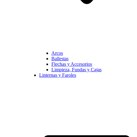
Arcos
Ballestas
Flechas y Accesorios
Limpieza, Fundas y Cajas
Linternas y Faroles