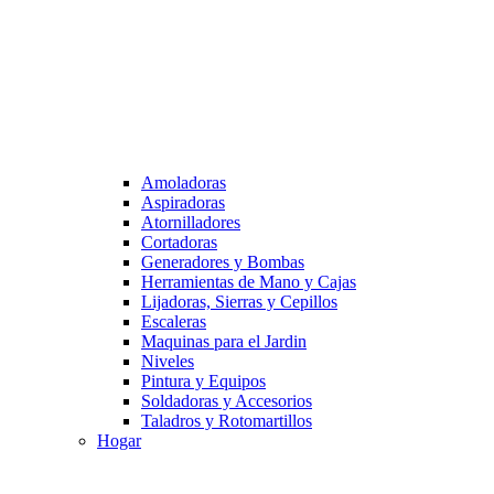
Amoladoras
Aspiradoras
Atornilladores
Cortadoras
Generadores y Bombas
Herramientas de Mano y Cajas
Lijadoras, Sierras y Cepillos
Escaleras
Maquinas para el Jardin
Niveles
Pintura y Equipos
Soldadoras y Accesorios
Taladros y Rotomartillos
Hogar