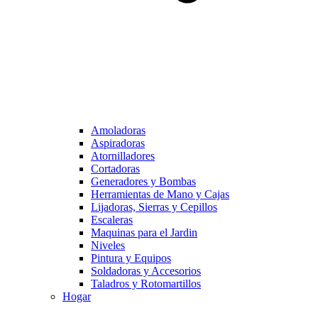
Amoladoras
Aspiradoras
Atornilladores
Cortadoras
Generadores y Bombas
Herramientas de Mano y Cajas
Lijadoras, Sierras y Cepillos
Escaleras
Maquinas para el Jardin
Niveles
Pintura y Equipos
Soldadoras y Accesorios
Taladros y Rotomartillos
Hogar