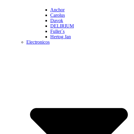
Anchor
Carolus
Davok
DELIRIUM
Fuller´s
Hertog Jan
Electronicos