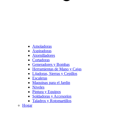
Amoladoras
Aspiradoras
Atornilladores
Cortadoras
Generadores y Bombas
Herramientas de Mano y Cajas
Lijadoras, Sierras y Cepillos
Escaleras
Maquinas para el Jardin
Niveles
Pintura y Equipos
Soldadoras y Accesorios
Taladros y Rotomartillos
Hogar