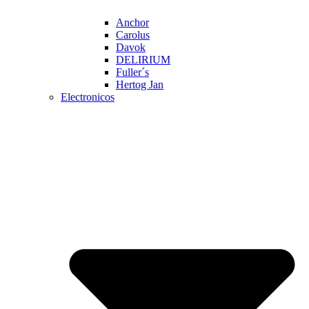
Anchor
Carolus
Davok
DELIRIUM
Fuller´s
Hertog Jan
Electronicos