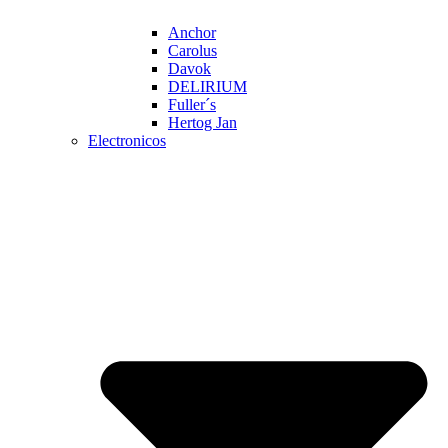
Anchor
Carolus
Davok
DELIRIUM
Fuller´s
Hertog Jan
Electronicos