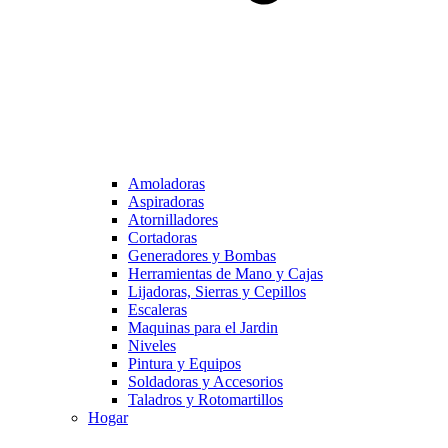
Amoladoras
Aspiradoras
Atornilladores
Cortadoras
Generadores y Bombas
Herramientas de Mano y Cajas
Lijadoras, Sierras y Cepillos
Escaleras
Maquinas para el Jardin
Niveles
Pintura y Equipos
Soldadoras y Accesorios
Taladros y Rotomartillos
Hogar